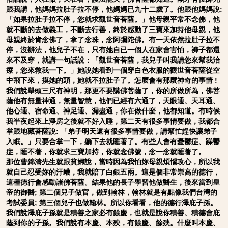
跟我講，他媽媽拉肚子拉不停，他媽媽已九十二歲了。他跟他媽媽說:
「如果拉肚子拉不停，您就求觀世音菩薩。」他母親平常不念佛，他
就不斷的去做義工，不斷去行善，終於感動了三寶來加持他母親，他
母親終於肯念佛了，拿了念珠，念阿彌陀佛。有一天依然拉肚子拉不
停，沒辦法，他兒子不在，只有她自已一個人在家會害怕，褲子都還
來不及穿，就講一句話說：「觀世音菩薩，我兒子叫我請您來幫我治
療，您來救我一下。」她說她看到一個穿白色衣服的觀世音菩薩從空
中飛下來，摸她的頭，她就不拉肚子了。怎麼會有那麼神奇的事情 !
我們說舉頭三尺有神明，那更不要講佛菩薩了，你的所做所為，佛菩
薩他有無量神通，無量智慧，他們已經有六通了，天眼通、天耳通、
他心通、宿命通、神足通、漏盡通，你在做什麼，他都知道。有時候
我半夜起來上淨房之後就不好入睡，第二天有很多事情要做，我都合
掌跟地藏菩薩說: 「弟子明天還有很多事情要做，請幫忙趕快讓弟子
入眠。」只要合掌一下，躺下去就睡著了。有些人會有憂鬱症、躁鬱
症，睡不著，你就求三寶加持，你就念佛號，念一念就睡著了。
那位曹錦濤先生就跟貧婦說，當時因為我怕妳母親煩惱攻心，所以我
就自己忍受妳的汙衊，我就賠了白銀五兩。這是個非常崇高的德行，
這種德行會感動諸佛菩薩。結果他的長子學習他做醫生，後來當到皇
帝的御醫; 第二個兒子做官，做到翰林，翰林就是有點像我們台灣的
考試委員; 第三個兒子也做翰林。所以你看看，他的德行澤庇子孫。
我們說澤庇子孫就是積善之家必有餘慶，也就是說你積善、積德會庇
蔭到你的子孫。我們說有本慶、本殃，有餘慶、餘殃。什麼叫本慶、