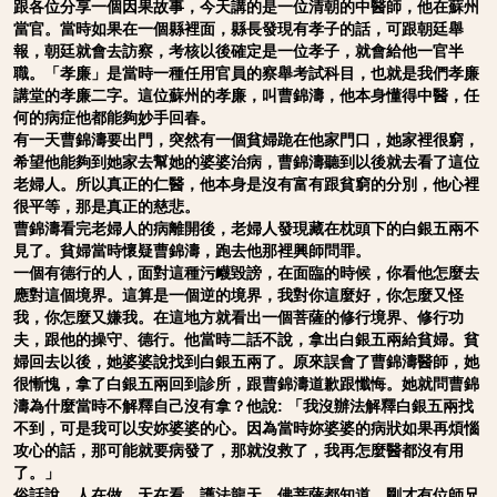
跟各位分享一個因果故事，今天講的是一位清朝的中醫師，他在蘇州
當官。當時如果在一個縣裡面，縣長發現有孝子的話，可跟朝廷舉
報，朝廷就會去訪察，考核以後確定是一位孝子，就會給他一官半
職。「孝廉」是當時一種任用官員的察舉考試科目，也就是我們孝廉
講堂的孝廉二字。這位蘇州的孝廉，叫曹錦濤，他本身懂得中醫，任
何的病症他都能夠妙手回春。
有一天曹錦濤要出門，突然有一個貧婦跪在他家門口，她家裡很窮，
希望他能夠到她家去幫她的婆婆治病，曹錦濤聽到以後就去看了這位
老婦人。所以真正的仁醫，他本身是沒有富有跟貧窮的分別，他心裡
很平等，那是真正的慈悲。
曹錦濤看完老婦人的病離開後，老婦人發現藏在枕頭下的白銀五兩不
見了。貧婦當時懷疑曹錦濤，跑去他那裡興師問罪。
一個有德行的人，面對這種污衊毀謗，在面臨的時候，你看他怎麼去
應對這個境界。這算是一個逆的境界，我對你這麼好，你怎麼又怪
我，你怎麼又嫌我。在這地方就看出一個菩薩的修行境界、修行功
夫，跟他的操守、德行。他當時二話不說，拿出白銀五兩給貧婦。貧
婦回去以後，她婆婆說找到白銀五兩了。原來誤會了曹錦濤醫師，她
很慚愧，拿了白銀五兩回到診所，跟曹錦濤道歉跟懺悔。她就問曹錦
濤為什麼當時不解釋自己沒有拿？他說: 「我沒辦法解釋白銀五兩找
不到，可是我可以安妳婆婆的心。因為當時妳婆婆的病狀如果再煩惱
攻心的話，那可能就要病發了，那就沒救了，我再怎麼醫都沒有用
了。」
俗話說，人在做，天在看，護法龍天，佛菩薩都知道。剛才有位師兄