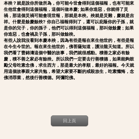
本殃？就是說你所做所為，你可能今世會得到這個福報，也有可能來
生他世會得到這個福報，這個叫做本慶; 如果你造惡，你就得了災
禍，那這個災禍可能會現世報，那就是本殃。殃就是災難，慶就是吉
祥。什麼是餘慶餘殃? 你自己福報得到了，還可以庇蔭你的子孫，就
是你的兒子，你的孫子，他們可以得到這個福報，那叫做餘慶 ; 如果
你造惡，也會禍及子孫，那叫做餘殃。
有些人說我沒看到本慶本殃，因為有些是報在來生他世的，有些是報
在今生今世的。報在來生他世的，佛菩薩知道，護法龍天知道。所以
我們看了曹錦濤這個中醫的故事，我們就很感動。積善之家必有餘
慶，積不善之家必有餘殃。所以我們一定要去行善積德，如果能夠鼓
勵父母吃素念佛，求生西方，那是最大的孝順，最好的福報。今天就
用這個故事跟大家共勉，希望大家要不斷的戒殺放生，吃素懺悔，念
佛消罪業，然後行善積德。阿彌陀佛。